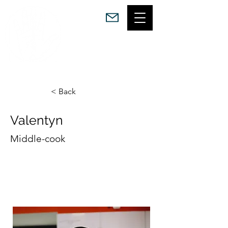
Благодійний фонд
Magic Food Army
< Back
Valentyn
Middle-cook