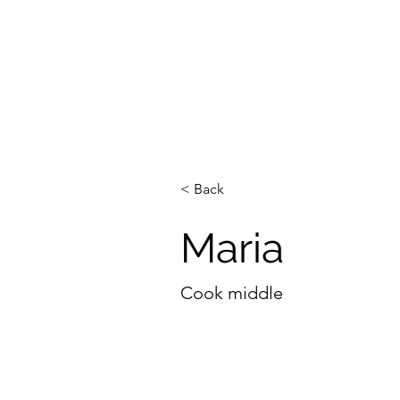
Благодійний фонд
Magi
Головна
Волонтерити
Блог
< Back
Maria
Cook middle