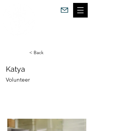
Благодійний фонд
Magic Food Army
< Back
Katya
Volunteer